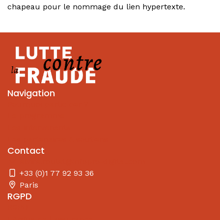
chapeau pour le nommage du lien hypertexte.
Navigation
Pourquoi participer ?
Le programme
Les intervenants
Les partenaires & soutiens
Contact
elvire.roulet@infopro-digital.com
+33 (0)1 77 92 93 36
Paris
RGPD
RGPD
L'Argus de l'assurance